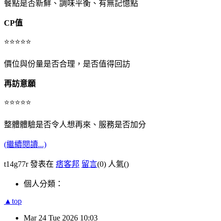
餐點是否新鮮、調味平衡、有無記憶點
CP
值
⭐⭐⭐⭐⭐
價位與份量是否合理，是否值得回訪
再訪意願
⭐⭐⭐⭐⭐
整體體驗是否令人想再來、服務是否加分
(繼續閱讀...)
t14g77r 發表在
痞客邦
留言
(0)
人氣(
)
個人分類：
▲top
Mar
24
Tue
2026
10:03