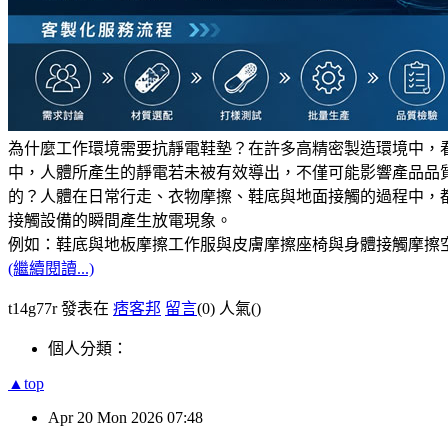
為什麼工作環境需要抗靜電鞋墊？
在許多高精密製造環境中，
中，人體所產生的靜電若未被有效導出，不僅可能影響產品品
的？
人體在日常行走、衣物摩擦、鞋底與地面接觸的過程中，
接觸設備的瞬間產生放電現象。
例如：鞋底與地板摩擦工作服與皮膚摩擦座椅與身體接觸摩擦
(繼續閱讀...)
t14g77r 發表在
痞客邦
留言
(0)
人氣(
)
個人分類：
▲top
Apr
20
Mon
2026
07:48