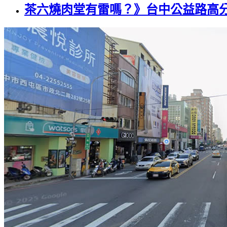
茶六燒肉堂有雷嗎？》台中公益路高分