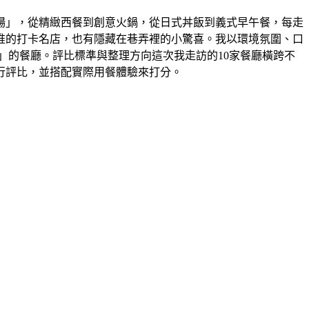
場」，從精緻西餐到創意火鍋，從日式丼飯到義式早午餐，每走
推的打卡名店，也有隱藏在巷弄裡的小驚喜。我以環境氛圍、口
」的餐廳。評比標準與整理方向這次我走訪的10家餐廳橫跨不
行評比，並搭配實際用餐體驗來打分。