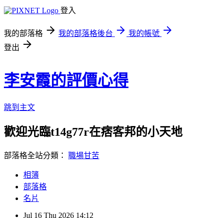
登入
我的部落格
我的部落格後台
我的帳號
登出
李安霞的評價心得
跳到主文
歡迎光臨t14g77r在痞客邦的小天地
部落格全站分類：
職場甘苦
相簿
部落格
名片
Jul
16
Thu
2026
14:12